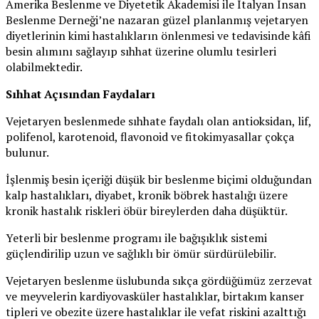
Amerika Beslenme ve Diyetetik Akademisi ile İtalyan İnsan
Beslenme Derneği’ne nazaran güzel planlanmış vejetaryen
diyetlerinin kimi hastalıkların önlenmesi ve tedavisinde kâfi
besin alımını sağlayıp sıhhat üzerine olumlu tesirleri
olabilmektedir.
Sıhhat Açısından Faydaları
Vejetaryen beslenmede sıhhate faydalı olan antioksidan, lif,
polifenol, karotenoid, flavonoid ve fitokimyasallar çokça
bulunur.
İşlenmiş besin içeriği düşük bir beslenme biçimi olduğundan
kalp hastalıkları, diyabet, kronik böbrek hastalığı üzere
kronik hastalık riskleri öbür bireylerden daha düşüktür.
Yeterli bir beslenme programı ile bağışıklık sistemi
güçlendirilip uzun ve sağlıklı bir ömür sürdürülebilir.
Vejetaryen beslenme üslubunda sıkça gördüğümüz zerzevat
ve meyvelerin kardiyovasküler hastalıklar, birtakım kanser
tipleri ve obezite üzere hastalıklar ile vefat riskini azalttığı