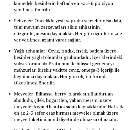
kümedeki besinlerin haftada en az 5-6 porsiyon
yenilmesi önerilir.
Sebzeler: Öncelikle yeşil yapraklı sebzeler olsa dahi,
tüm mevsim zerzevatları zihin sıhhatinin
düzgünleşmesini dayanaklar. Her gün öğünlerinizde
yer verilmesi azamî yarar sağlar.
Yağlı tohumlar: Ceviz, fındık, fıstık, badem üzere
besinler yağlı tohumlar grubundadır. İçeriklerindeki
yüksek orandaki E vitamini ile bilişsel gerilemeyi
mahzurlar. Birebir vakitte ceviz, omega-3 içeriği ile
beynimizi dayanaklar. Her gün ölçülü formda
tüketilmesi önerilir.
Meyveler: Bilhassa ‘berry’ olarak sınıflandırılan
ahududu, çilek, böğürtlen, yaban mersini üzere
meyveler kıymetli antioksidan kaynaklarıdır. Haftada
en az 2-3 sefer esas kırmızı meyveler olmak üzere
meyve tüketimi mind diyetinde olmazsa olmazdır.