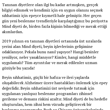
Tanınan diyetlere olan ilgi bu kadar artmışken, gerçek
bilgiyi edinmek ve kendimiz için en uygun olanını seçmek
sıhhatimiz için epeyce kıymetli hale gelmiştir. Her geçen
gün yeni beslenme trendleriyle karşılaştığımız bu periyotta
Mind diyeti de, birden fazla kişinin bilmediği ve merak ettiği
akımlardan.
2019 yılının en tanınan diyetleri ortasında üst sıralarda
yerini alan Mind diyeti, beyin işlevlerinin gelişimine
odaklanıyor. Pekala bunu nasıl yapıyor? Hangi besinler
yeniliyor, neler yasaklanıyor? Kimler, hangi müddetle
uygulamalı? Tüm ayrıntılar ve merak edilenler uzman
gözüyle bu yazıda!
Beyin sıhhatimiz, güçlü bir hafıza ve ileri yaşlarda
oluşabilecek Alzheimer üzere hastalıkları önlemek için epey
değerlidir. Beyin sıhhatimizi üst seviyede tutmak için
uygulanan yanlışsız beslenme programları zihinsel
gerileme ve demans riskini azaltır. Mind diyeti de bu hedefle
oluşturulan, hem zihni hem vücudu geliştirecek bir
beslenme programıdır. Rush ve Chicago üniversitelerinde,