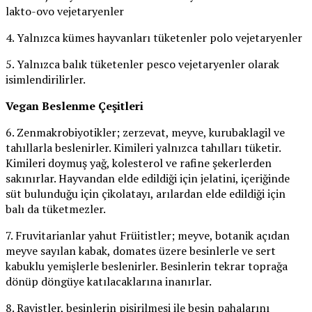
lakto-ovo vejetaryenler
4. Yalnızca kümes hayvanları tüketenler polo vejetaryenler
5. Yalnızca balık tüketenler pesco vejetaryenler olarak
isimlendirilirler.
Vegan Beslenme Çeşitleri
6. Zenmakrobiyotikler; zerzevat, meyve, kurubaklagil ve
tahıllarla beslenirler. Kimileri yalnızca tahılları tüketir.
Kimileri doymuş yağ, kolesterol ve rafine şekerlerden
sakınırlar. Hayvandan elde edildiği için jelatini, içeriğinde
süt bulunduğu için çikolatayı, arılardan elde edildiği için
balı da tüketmezler.
7. Fruvitarianlar yahut Früitistler; meyve, botanik açıdan
meyve sayılan kabak, domates üzere besinlerle ve sert
kabuklu yemişlerle beslenirler. Besinlerin tekrar toprağa
dönüp döngüye katılacaklarına inanırlar.
8. Ravistler, besinlerin pişirilmesi ile besin pahalarını