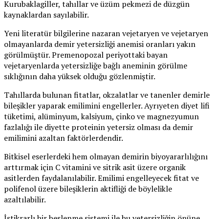
Kurubaklagiller, tahıllar ve üzüm pekmezi de düzgün
kaynaklardan sayılabilir.
Yeni literatür bilgilerine nazaran vejetaryen ve vejetaryen
olmayanlarda demir yetersizliği anemisi oranları yakın
görülmüştür. Premenopozal periyottaki bayan
vejetaryenlarda yetersizliğe bağlı aneminin görülme
sıklığının daha yüksek olduğu gözlenmiştir.
Tahıllarda bulunan fitatlar, okzalatlar ve tanenler demirle
bileşikler yaparak emilimini engellerler. Ayrıyeten diyet lifi
tüketimi, alüminyum, kalsiyum, çinko ve magnezyumun
fazlalığı ile diyette proteinin yetersiz olması da demir
emilimini azaltan faktörlerdendir.
Bitkisel eserlerdeki hem olmayan demirin biyoyararlılığını
arttırmak için C vitamini ve sitrik asit üzere organik
asitlerden faydalanılabilir. Emilimi engelleyecek fitat ve
polifenol üzere bileşiklerin aktifliği de böylelikle
azaltılabilir.
İstikrarlı bir beslenme sistemi ile bu yetersizliğin önüne