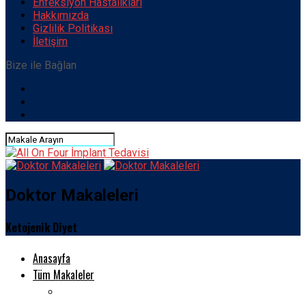
Enfeksiyon Hastalıkları
Hakkımızda
Gizlilik Politikası
İletişim
Bize ile Bağlan
Doktor Makaleleri
Ketojenik Diyet
Anasayfa
Tüm Makaleler