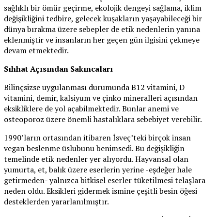
sağlıklı bir ömür geçirme, ekolojik dengeyi sağlama, iklim
değişikliğini tedbire, gelecek kuşakların yaşayabileceği bir
dünya bırakma üzere sebepler de etik nedenlerin yanına
eklenmiştir ve insanların her geçen gün ilgisini çekmeye
devam etmektedir.
Sıhhat Açısından Sakıncaları
Bilinçsizse uygulanması durumunda B12 vitamini, D
vitamini, demir, kalsiyum ve çinko mineralleri açısından
eksikliklere de yol açabilmektedir. Bunlar anemi ve
osteoporoz üzere önemli hastalıklara sebebiyet verebilir.
1990’ların ortasından itibaren İsveç’teki birçok insan
vegan beslenme üslubunu benimsedi. Bu değişikliğin
temelinde etik nedenler yer alıyordu. Hayvansal olan
yumurta, et, balık üzere eserlerin yerine -eşdeğer hale
getirmeden- yalnızca bitkisel eserler tüketilmesi telaşlara
neden oldu. Eksikleri gidermek ismine çeşitli besin öğesi
desteklerden yararlanılmıştır.