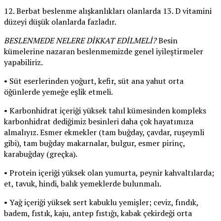
12. Berbat beslenme alışkanlıkları olanlarda 13. D vitamini
düzeyi düşük olanlarda fazladır.
BESLENMEDE NELERE DİKKAT EDİLMELİ?
Besin
kümelerine nazaran beslenmemizde genel iyileştirmeler
yapabiliriz.
• Süt eserlerinden yoğurt, kefir, süt ana yahut orta
öğünlerde yemeğe eşlik etmeli.
• Karbonhidrat içeriği yüksek tahıl kümesinden kompleks
karbonhidrat dediğimiz besinleri daha çok hayatımıza
almalıyız. Esmer ekmekler (tam buğday, çavdar, ruşeymli
gibi), tam buğday makarnalar, bulgur, esmer pirinç,
karabuğday (greçka).
• Protein içeriği yüksek olan yumurta, peynir kahvaltılarda;
et, tavuk, hindi, balık yemeklerde bulunmalı.
• Yağ içeriği yüksek sert kabuklu yemişler; ceviz, fındık,
badem, fıstık, kaju, antep fıstığı, kabak çekirdeği orta