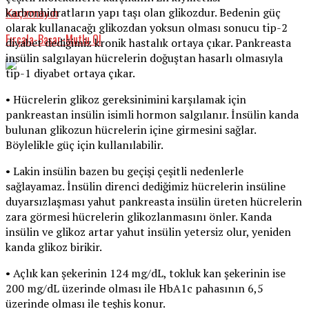
karbonhidratların yapı taşı olan glikozdur. Bedenin güç
Kaçırmayın
olarak kullanacağı glikozdan yoksun olması sonucu tip-2
Fırçala-Başar-Mutlu Ol
diyabet dediğimiz kronik hastalık ortaya çıkar. Pankreasta
insülin salgılayan hücrelerin doğuştan hasarlı olmasıyla
tip-1 diyabet ortaya çıkar.
• Hücrelerin glikoz gereksinimini karşılamak için
pankreastan insülin isimli hormon salgılanır. İnsülin kanda
bulunan glikozun hücrelerin içine girmesini sağlar.
Böylelikle güç için kullanılabilir.
• Lakin insülin bazen bu geçişi çeşitli nedenlerle
sağlayamaz. İnsülin direnci dediğimiz hücrelerin insüline
duyarsızlaşması yahut pankreasta insülin üreten hücrelerin
zara görmesi hücrelerin glikozlanmasını önler. Kanda
insülin ve glikoz artar yahut insülin yetersiz olur, yeniden
kanda glikoz birikir.
• Açlık kan şekerinin 124 mg/dL, tokluk kan şekerinin ise
200 mg/dL üzerinde olması ile HbA1c pahasının 6,5
üzerinde olması ile teşhis konur.