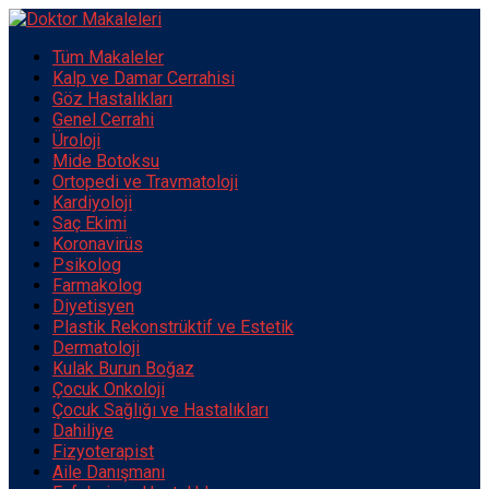
Tüm Makaleler
Kalp ve Damar Cerrahisi
Göz Hastalıkları
Genel Cerrahi
Üroloji
Mide Botoksu
Ortopedi ve Travmatoloji
Kardiyoloji
Saç Ekimi
Koronavirüs
Psikolog
Farmakolog
Diyetisyen
Plastik Rekonstrüktif ve Estetik
Dermatoloji
Kulak Burun Boğaz
Çocuk Onkoloji
Çocuk Sağlığı ve Hastalıkları
Dahiliye
Fizyoterapist
Aile Danışmanı