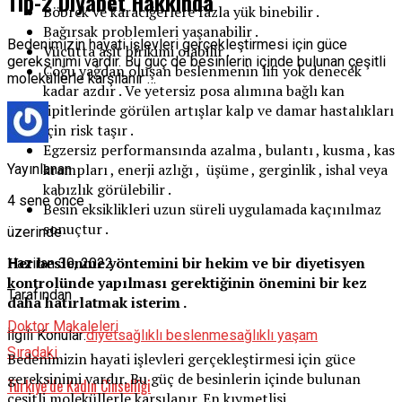
Tip-2 Diyabet Hakkında
Böbrek ve karaciğerlere fazla yük binebilir .
Bağırsak problemleri yaşanabilir .
Bedenimizin hayati işlevleri gerçekleştirmesi için güce
Vücutta asit birikimi olabilir .
gereksinimi vardır. Bu güç de besinlerin içinde bulunan çeşitli
Çoğu yağdan oluşan beslenmenin lifi yok denecek
moleküllerle karşılanır …
kadar azdır . Ve yetersiz posa alımına bağlı kan
lipitlerinde görülen artışlar kalp ve damar hastalıkları
için risk taşır .
Egzersiz performansında azalma , bulantı , kusma , kas
krampları , enerji azlığı , üşüme , gerginlik , ishal veya
Yayınlanan
kabızlık görülebilir .
4 sene önce
Besin eksiklikleri uzun süreli uygulamada kaçınılmaz
sonuçtur .
üzerinde
Her beslenme yöntemini bir hekim ve bir diyetisyen
Haziran 30, 2022
kontrolünde yapılması gerektiğinin önemini bir kez
Tarafından
daha hatırlatmak isterim .
Doktor Makaleleri
İlgili Konular:
diyet
sağlıklı beslenme
sağlıklı yaşam
Sıradaki
Bedenimizin hayati işlevleri gerçekleştirmesi için güce
gereksinimi vardır. Bu güç de besinlerin içinde bulunan
Türkiye’de Kadın Cinselliği
çeşitli moleküllerle karşılanır. En kıymetlisi