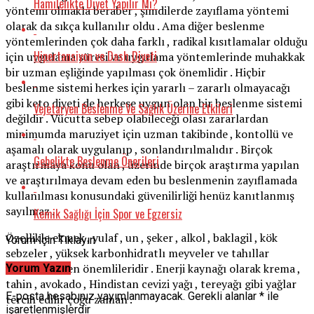
Hamilelikte Diyet Yapılır Mı?
yöntemi olmakla beraber , şimdilerde zayıflama yöntemi
olarak da sıkça kullanılır oldu . Ama diğer beslenme
yöntemlerinden çok daha farklı , radikal kısıtlamalar olduğu
Hipertansiyon ve Dash Diyeti
için uygulama süresi ve uygulama yöntemlerinde muhakkak
bir uzman eşliğinde yapılması çok önemlidir . Hiçbir
beslenme sistemi herkes için yararlı – zararlı olmayacağı
gibi keto diyeti de herkese uygun olan bir beslenme sistemi
Vejetaryen Beslenme Ve Sağlık Üzerine Etkileri
değildir . Vücutta sebep olabileceği olası zararlardan
minimumda maruziyet için uzman takibinde , kontollü ve
aşamalı olarak uygulanıp , sonlandırılmalıdır . Birçok
Gebelikte Beslenme Önerileri
araştırmaya konu olan , üzerinde birçok araştırma yapılan
ve araştırılmaya devam eden bu beslenmenin zayıflamada
kullanılması konusundaki güvenilirliği henüz kanıtlanmış
sayılmaz .
Kemik Sağlığı İçin Spor ve Egzersiz
Özellikle ekmek , yulaf , un , şeker , alkol , baklagil , kök
Yorum İçin Tıklayın
sebzeler , yüksek karbonhidratlı meyveler ve tahıllar
yasaklıların en önemlileridir . Enerji kaynağı olarak krema ,
Yorum Yazın
tahin , avokado , Hindistan cevizi yağı , tereyağı gibi yağlar
E-posta hesabınız yayımlanmayacak.
Gerekli alanlar
*
ile
tercih edilir çoğu zaman .
işaretlenmişlerdir