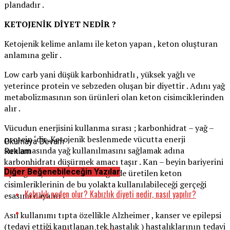
plandadır .
KETOJENİK DİYET NEDİR ?
Ketojenik kelime anlamı ile keton yapan , keton oluşturan
anlamına gelir .
Low carb yani düşük karbonhidratlı , yüksek yağlı ve
yeterince protein ve sebzeden oluşan bir diyettir . Adını yağ
metabolizmasının son ürünleri olan keton cisimciklerinden
alır .
Vücudun enerjisini kullanma sırası ; karbonhidrat – yağ –
protein ‘dir .Ketojenik beslenmede vücutta enerji
Okumaya Devam
sıralamasında yağ kullanılmasını sağlamak adına
Reklam
karbonhidratı düşürmek amacı taşır . Kan – beyin bariyerini
Diğer Beğenebileceğin Yazılar
aşan glikojen dışında karaciğerde üretilen keton
cisimleriklerinin de bu yolakta kullanılabileceği gerçeği
Kabızlık neden olur? Kabızlık diyeti nedir, nasıl yapılır?
esasına dayanır .
Asıl kullanımı tıpta özellikle Alzheimer , kanser ve epilepsi
(tedavi ettiği kanıtlanan tek hastalık ) hastalıklarının tedavi