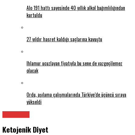
Alo 191 hattı sayesinde 40 yıllık alkol bağımlılığından
kurtuldu
27 yıldır hasret kaldığı saçlarına kavuştu
Ihlamur ucuzlayan fiyatıyla bu sene de vazgeçilemez
olacak
Ordu, aşılama çalışmalarında Türkiye’de üçüncü sıraya
yükseldi
Diyetisyen
Ketojenik Diyet